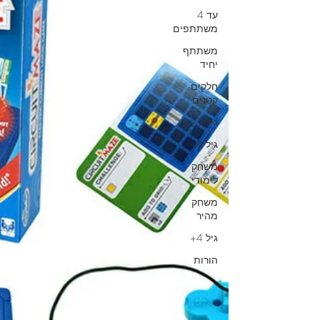
עד 4
משתתפים
משתתף
יחיד
חלקים
קטנים
גיל 5+
גיל 8+
משחק
לימודי
משחק
מהיר
גיל 4+
הורות