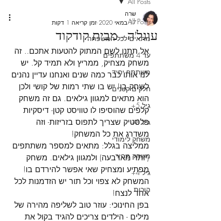
All Posts
שרה
All Posts
17 במאי 2020
זמן קריאה 1 דקות
עוגל'ה - מבית קודקוד
מתאים לכל המשפחה
אל תתנו לשם המתוק להטעות אתכם.. זה 
עד 4 משתתפים
משחק מצחיק, ממריץ ולא תמיד קל. יש 
משתתף יחיד
לנו אותו כבר כמה שנים ואנחנו עדיין נהנים 
לשחק בו! יש בו שתי רמות של קושי ולכן 
חלקים קטנים
הוא מתאים למגוון גילאים. גם זה משחק 
גיל 5+
קלפים שהוסיפו לו טוויסט קטן- דיסקיות 
פלסטיק שצריך לתפוס בזריזות- וזה 
גיל 8+
משדרג את כל המשחק!
משחק לימודי
ממליצה בגלל
: מתאים למספר משתתפים 
משחק מהיר
(יותר מארבעה) ולמגוון גילאים. משחק 
מפתיע ומצחיק שאי אפשר להירדם בו! 
גיל 4+
המשחק לא צפוי וכל תור יש הזדמנות לכל 
הורות
אחד לנצח!
בפן החינוכי:
 עוזר טוב לשליפה מהירה של 
מילים - הילדים צריכים להגיד בקול את 