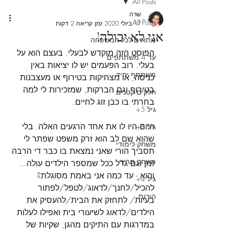
All Posts
שרה
All Posts
17 ביולי 2020
זמן קריאה 2 דקות
אני לא יכולה!
מתאים לכל המשפחה
הפוסט הזה מוקדש לבעלי. בעצם הוא על 
עד 4 משתתפים
בעלי. רוב הפעמים יש לו יציאות באין 
משתתף יחיד
כניסה, או מצחיקות בטירוף או מעצבנות 
בטירוף וגם הברקות, שמזכירות לי למה 
חלקים קטנים
בחרתי בו כבן זוג לחיים. 
גיל 5+
היום היו לו את אחד הרגעים האלה. בלי 
גיל 8+
שהוא שם לב הוא זרק משפט שפתר לי 
משחק לימודי
תסביך הורי שאני נמצאת בו כבר די הרבה 
משחק מהיר
זמן וגם גדל ככל שמספר הילדים עולה... 
והוא - עד כמה אני באמת מסוגלת? 
גיל 4+
להכיל/לחנך/לדאוג/לטפל/לפתור 
הורות
בעיות/ לתחזק את הבית/להעסיק את 
הילדים/לדאוג לשיעורי בית ואפילו לעלות 
במדרגות עם התיקים מהגן, שקיות של 