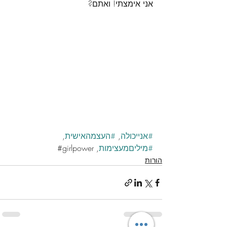
אני אימצתי! ואתם?
#אנייכולה
, 
#העצמהאישית
, 
#מיליםמעצימות
, girlpower#
הורות