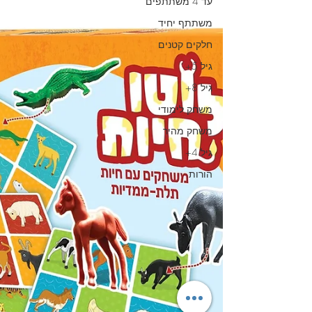
עד 4 משתתפים
משתתף יחיד
חלקים קטנים
גיל 5+
גיל 8+
משחק לימודי
משחק מהיר
גיל 4+
הורות